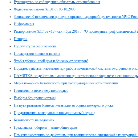
Руководство по соблюдению обязательного требования
Федеральный закон №131 от 06.10.2003
Заявление об исключении проверок органов надзорной деятельности МЧС Рос
Информация
Распоряжение №17 от «18» сентября 2017 г. "О проведении профилактической 
Паводок
Год культуры безопасности
Последствия ложного вызова
Чтобы уберечь свой дом и близких от пожаров!
Порядок действия населения при работе комплексной системы экстренного оп
ПАМЯТКА по действиям населения при затоплении в ходе весеннего половодь
Меры пожарной безопасности при эксплуатации печного отопления
Готовимся к весеннему половодью
Выборы без происшествий
На пути развития бизнеса: независимая оценка пожарного риска
Предотвратить возгорания в пожароопасный период
Безопасность на водоёмах
Гражданская оборона – наше общее дело
Памятка населению по действиям при возникновении чрезвычайных ситуаций н