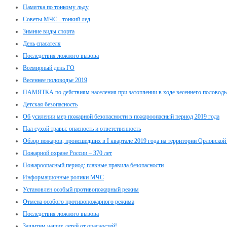
Памятка по тонкому льду
Советы МЧС - тонкий лед
Зимние виды спорта
День спасателя
Последствия ложного вызова
Всемирный день ГО
Весеннее половодье 2019
ПАМЯТКА по действиям населения при затоплении в ходе весеннего половодь
Детская безопасность
Об усилении мер пожарной безопасности в пожароопасный период 2019 года
Пал сухой травы: опасность и ответственность
Обзор пожаров, происшедших в I квартале 2019 года на территории Орловской
Пожарной охране России – 370 лет
Пожароопасный период: главные правила безопасности
Информационные ролики МЧС
Установлен особый противопожарный режим
Отмена особого противопожарного режима
Последствия ложного вызова
Защитим наших детей от опасностей!