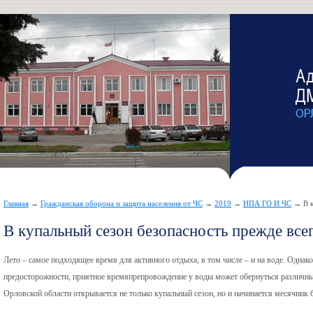
Главная
→
Гражданская оборона и защита населения от ЧС
→
2019
→
НПА ГО И ЧС
→ В к
В купальный сезон безопасность прежде всег
Лето – самое подходящее время для активного отдыха, в том числе – и на воде. Одна
предосторожности, приятное времяпрепровождение у воды может обернуться различн
Орловской области открывается не только купальный сезон, но и начинается месячник 