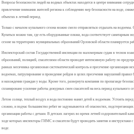
Вопросы безопасности людей на водных объектах находятся в центре внимания сотруд
привлечение внимания жителей региона к соблюдению мер безопасности на воде, сниже
объектах в летний период.
Только с началом купального сезона можно смело отправляться отдыхать на водоемы. О
Купаться можно там, где есть оборудованные пляжи, вода соответствует санитарным н
сезоне на территориях муниципальных образований Орловской области планируется раб
Инспекторский состав Государственной инспекции по маломерным судам в тесном вза
образований, полицией, спасателями области проводит интенсивную работу по предуп
рамках месячника организован систематический контроль и пресечение организации не
водоемах, патрулирование и проведение рейдов в целях пресечения нарушений правил
и нахождении граждан у воды. Кроме того, развернута компания по пропаганде безопа
спланировано усиление работы дежурных смен спасателей на весь период купального се
Летом солнце, теплый воздух и вода постоянно манят детей к водоемам. Устоять пере
сложно, и подчас большинство ребят не задумываются об опасностях, подстерегающих 
организации работы с детьми. В детских лагерях во время летней оздоровительной кам
ходе которых инспекторы ГИМС и спасатели будут проводить занятия и инструктажи с 
воде.