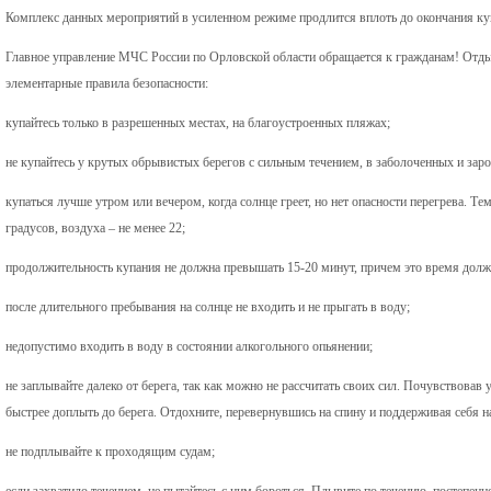
Комплекс данных мероприятий в усиленном режиме продлится вплоть до окончания куп
Главное управление МЧС России по Орловской области обращается к гражданам! Отды
элементарные правила безопасности:
купайтесь только в разрешенных местах, на благоустроенных пляжах;
не купайтесь у крутых обрывистых берегов с сильным течением, в заболоченных и зар
купаться лучше утром или вечером, когда солнце греет, но нет опасности перегрева. Т
градусов, воздуха – не менее 22;
продолжительность купания не должна превышать 15-20 минут, причем это время должн
после длительного пребывания на солнце не входить и не прыгать в воду;
недопустимо входить в воду в состоянии алкогольного опьянении;
не заплывайте далеко от берега, так как можно не рассчитать своих сил. Почувствовав 
быстрее доплыть до берега. Отдохните, перевернувшись на спину и поддерживая себя 
не подплывайте к проходящим судам;
если захватило течением, не пытайтесь с ним бороться. Плывите по течению, постепенн