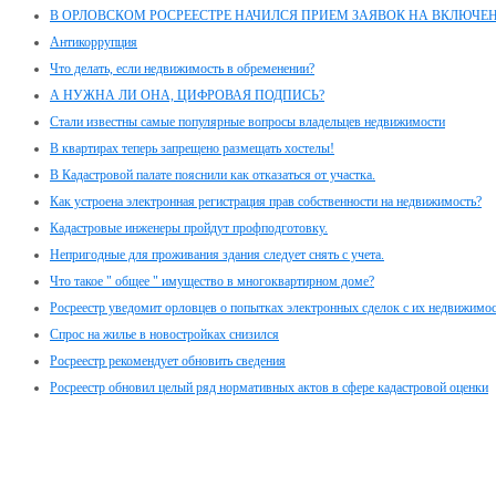
В ОРЛОВСКОМ РОСРЕЕСТРЕ НАЧИЛСЯ ПРИЕМ ЗАЯВОК НА ВКЛЮЧЕ
Антикоррупция
Что делать, если недвижимость в обременении?
А НУЖНА ЛИ ОНА, ЦИФРОВАЯ ПОДПИСЬ?
Стали известны самые популярные вопросы владельцев недвижимости
В квартирах теперь запрещено размещать хостелы!
В Кадастровой палате пояснили как отказаться от участка.
Как устроена электронная регистрация прав собственности на недвижимость?
Кадастровые инженеры пройдут профподготовку.
Непригодные для проживания здания следует снять с учета.
Что такое " общее " имущество в многоквартирном доме?
Росреестр уведомит орловцев о попытках электронных сделок с их недвижимо
Спрос на жилье в новостройках снизился
Росреестр рекомендует обновить сведения
Росреестр обновил целый ряд нормативных актов в сфере кадастровой оценки