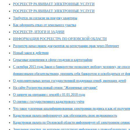
РОСРЕЕСТР РАЗВИВАЕТ ЭЛЕКТРОННЫЕ УСЛУГИ
РОСРЕЕСТР РАЗВИВАЕТ ЭЛЕКТРОННЫЕ УСЛУГИ
Требуется ли согласие на покупку квартиры
Как оформить отказ от земельного участка
РОСРЕЕСТР- ИТОГИ И ЗАДАЧИ
ИНФОРМАЦИЯ РОСРЕЕСТРА ПО ОРЛОВСКОЙ ОБЛАСТИ
Росреестр начал прием документов на регистрацию прав через Интернет
Новый закон в действии
Серьезные изменения в сфере геодезии и картографии
С октября 2015 года Закон о банкротстве позволяет любому человеку, не спос
финансовыми обязательствами, признать себя банкротом и освободиться от фи
О дополнительных мерах государственной поддержки семей, имеющих детей
На сайте Росреестра новый сервис "Жизненные ситуации"
О запрете на операции с землёй с 01.01.2018 года
О снятии с государственного кадастрового учёта
Что такое усиленная квалифицированная электронная подпись и как её получит
Кадастровая палата информирует, как обезопасить свою недвижимость
Кадастровая палата по Орловской области информирует об электронном сервис
Земельные участки, по которым отсутствует информация о правообладателях, н