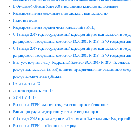
В Орловской области более 200 аттестованных кадастровых инженеров
Кадастровая палата консультирует по сделкам с недвижимостью
Налог на землю
Кадастровая палата передает часть полномочий в МФЦ
С 1 января 2017 года государственный кадастровый учет недвижимости и госуд
регулируются Федеральным законом от 13.07.2015 № 218-ФЗ "О государственн
С 1 января 2017 года государственный кадастровый учет недвижимости и госуд
регулируются Федеральным законом от 13.07.2015 № 218-ФЗ "О государственн
В августе вступил в силу Федеральный Закон от 29.07.2017 № 280-ФЗ, согласн
реестра недвижимости (ЕГРН) являются приоритетными по отношению к сведе
реестре и лесном плане субъекта.
Охранная зона ТО
Долевое строительство ТО
УИН СМИ ТО
Выписка из ЕГРН заменила свидетельство о праве собственности
Единая процедура кадастрового учета и регистрации прав
С 1 января 2018 года кадастровые работы можно будет заказать в Кадастровой 
Выписка из ЕГРН — обязанность нотариуса