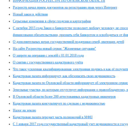
ИНФОРМАЦИЯ РОСРЕЕСТРА ПО ОРЛОВСКОЙ ОБЛАСТИ
Росреестр начал прием документов на регистрацию прав через Интернет
Новый закон в действии
Серьезные изменения в сфере геодезии и картографии
С октября 2015 года Закон о банкротстве позволяет любому человеку, не спос
финансовыми обязательствами, признать себя банкротом и освободиться от фи
О дополнительных мерах государственной поддержки семей, имеющих детей
На сайте Росреестра новый сервис "Жизненные ситуации"
О запрете на операции с землёй с 01.01.2018 года
О снятии с государственного кадастрового учёта
Что такое усиленная квалифицированная электронная подпись и как её получит
Кадастровая палата информирует, как обезопасить свою недвижимость
Кадастровая палата по Орловской области информирует об электронном сервис
Земельные участки, по которым отсутствует информация о правообладателях, н
В Орловской области более 200 аттестованных кадастровых инженеров
Кадастровая палата консультирует по сделкам с недвижимостью
Налог на землю
Кадастровая палата передает часть полномочий в МФЦ
С 1 января 2017 года государственный кадастровый учет недвижимости и госуд