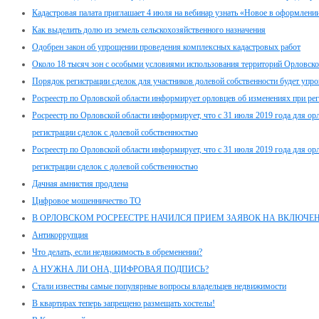
Кадастровая палата приглашает 4 июля на вебинар узнать «Новое в оформлен
Как выделить долю из земель сельскохозяйственного назначения
Одобрен закон об упрощении проведения комплексных кадастровых работ
Около 18 тысяч зон с особыми условиями использования территорий Орловско
Порядок регистрации сделок для участников долевой собственности будет упр
Росреестр по Орловской области информирует орловцев об изменениях при рег
Росреестр по Орловской области информирует, что с 31 июля 2019 года для орл
регистрации сделок с долевой собственностью
Росреестр по Орловской области информирует, что с 31 июля 2019 года для орл
регистрации сделок с долевой собственностью
Дачная амнистия продлена
Цифровое мошенничество ТО
В ОРЛОВСКОМ РОСРЕЕСТРЕ НАЧИЛСЯ ПРИЕМ ЗАЯВОК НА ВКЛЮЧЕ
Антикоррупция
Что делать, если недвижимость в обременении?
А НУЖНА ЛИ ОНА, ЦИФРОВАЯ ПОДПИСЬ?
Стали известны самые популярные вопросы владельцев недвижимости
В квартирах теперь запрещено размещать хостелы!