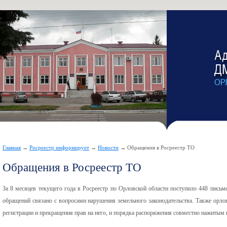
Главная
→
Росреестр информирует
→
Новости
→ Обращения в Росреестр ТО
Обращения в Росреестр ТО
За 8 месяцев текущего года в Росреестр по Орловской области поступило 448 письм
обращений связано с вопросами нарушения земельного законодательства. Также орло
регистрации и прекращения прав на него, и порядка распоряжения совместно нажитым