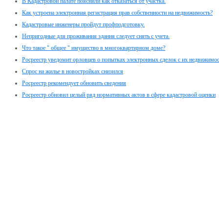
В Кадастровой палате пояснили как отказаться от участка.
Как устроена электронная регистрация прав собственности на недвижимость?
Кадастровые инженеры пройдут профподготовку.
Непригодные для проживания здания следует снять с учета.
Что такое " общее " имущество в многоквартирном доме?
Росреестр уведомит орловцев о попытках электронных сделок с их недвижимо
Спрос на жилье в новостройках снизился
Росреестр рекомендует обновить сведения
Росреестр обновил целый ряд нормативных актов в сфере кадастровой оценки