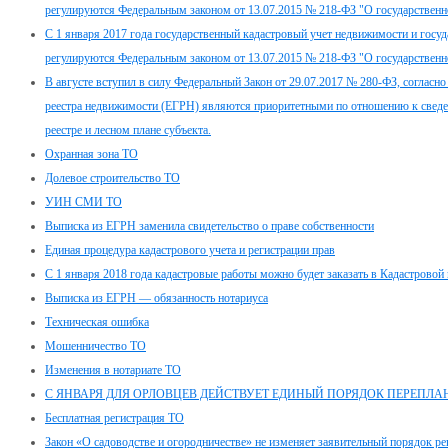
регулируются Федеральным законом от 13.07.2015 № 218-ФЗ "О государственн
С 1 января 2017 года государственный кадастровый учет недвижимости и госуд
регулируются Федеральным законом от 13.07.2015 № 218-ФЗ "О государственн
В августе вступил в силу Федеральный Закон от 29.07.2017 № 280-ФЗ, согласн
реестра недвижимости (ЕГРН) являются приоритетными по отношению к сведе
реестре и лесном плане субъекта.
Охранная зона ТО
Долевое строительство ТО
УИН СМИ ТО
Выписка из ЕГРН заменила свидетельство о праве собственности
Единая процедура кадастрового учета и регистрации прав
С 1 января 2018 года кадастровые работы можно будет заказать в Кадастровой 
Выписка из ЕГРН — обязанность нотариуса
Техническая ошибка
Мошенничество ТО
Изменения в нотариате ТО
С ЯНВАРЯ ДЛЯ ОРЛОВЦЕВ ДЕЙСТВУЕТ ЕДИНЫЙ ПОРЯДОК ПЕРЕПЛ
Бесплатная регистрация ТО
Закон «О садоводстве и огородничестве» не изменяет заявительный порядок р