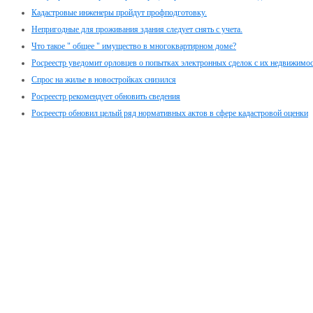
Кадастровые инженеры пройдут профподготовку.
Непригодные для проживания здания следует снять с учета.
Что такое " общее " имущество в многоквартирном доме?
Росреестр уведомит орловцев о попытках электронных сделок с их недвижимо
Спрос на жилье в новостройках снизился
Росреестр рекомендует обновить сведения
Росреестр обновил целый ряд нормативных актов в сфере кадастровой оценки