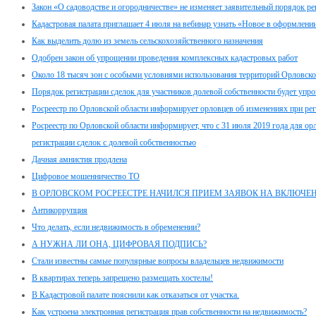
Закон «О садоводстве и огородничестве» не изменяет заявительный порядок р
Кадастровая палата приглашает 4 июля на вебинар узнать «Новое в оформлен
Как выделить долю из земель сельскохозяйственного назначения
Одобрен закон об упрощении проведения комплексных кадастровых работ
Около 18 тысяч зон с особыми условиями использования территорий Орловско
Порядок регистрации сделок для участников долевой собственности будет упр
Росреестр по Орловской области информирует орловцев об изменениях при рег
Росреестр по Орловской области информирует, что с 31 июля 2019 года для орл
регистрации сделок с долевой собственностью
Дачная амнистия продлена
Цифровое мошенничество ТО
В ОРЛОВСКОМ РОСРЕЕСТРЕ НАЧИЛСЯ ПРИЕМ ЗАЯВОК НА ВКЛЮЧЕ
Антикоррупция
Что делать, если недвижимость в обременении?
А НУЖНА ЛИ ОНА, ЦИФРОВАЯ ПОДПИСЬ?
Стали известны самые популярные вопросы владельцев недвижимости
В квартирах теперь запрещено размещать хостелы!
В Кадастровой палате пояснили как отказаться от участка.
Как устроена электронная регистрация прав собственности на недвижимость?