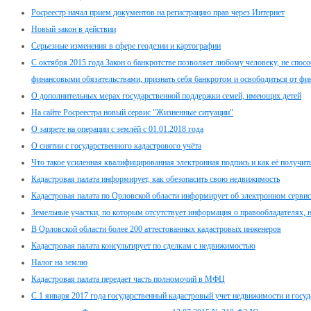
Росреестр начал прием документов на регистрацию прав через Интернет
Новый закон в действии
Серьезные изменения в сфере геодезии и картографии
С октября 2015 года Закон о банкротстве позволяет любому человеку, не спос
финансовыми обязательствами, признать себя банкротом и освободиться от фи
О дополнительных мерах государственной поддержки семей, имеющих детей
На сайте Росреестра новый сервис "Жизненные ситуации"
О запрете на операции с землёй с 01.01.2018 года
О снятии с государственного кадастрового учёта
Что такое усиленная квалифицированная электронная подпись и как её получит
Кадастровая палата информирует, как обезопасить свою недвижимость
Кадастровая палата по Орловской области информирует об электронном сервис
Земельные участки, по которым отсутствует информация о правообладателях, н
В Орловской области более 200 аттестованных кадастровых инженеров
Кадастровая палата консультирует по сделкам с недвижимостью
Налог на землю
Кадастровая палата передает часть полномочий в МФЦ
С 1 января 2017 года государственный кадастровый учет недвижимости и госуд