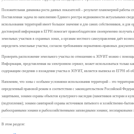
Положительная динамика роста данных показателей – результат планомерной работы с
Поставленная задача по наполнению Единого реестра недвижимости актуальными свед
использования территорий имеет большое значение и для самих собственников, и для 
достоверной информации в ЕГРН помогает правообладателям своевременно получать 
земельных участков в охранных зонах, а органам местного самоуправления даёт возм
определять земельные участки, согласно требованиям нормативно-правовых документо
Проверить расположение земельного участка по отношению к ЗОУИТ можно с помощью
Информация, представленная на электронном сервисе, может использоваться только 
содержащим сведения о вхождении участка в ЗОУИТ, является выписка из ЕГРН об об
Напомним, что зоны с особыми условиями использования территорий – это территории,
определенный правовой режим в соответствии с законодательством Российской Федера
защитными, зонами охраны объектов культурного наследия (памятников истории и кул
(подтопления); зонами санитарной охраны источников питьевого и хозяйственно-быто
рыбоохранными зонами и рыбохозяйственными заповедными зонами; лесопарковыми з
В этом разделе: