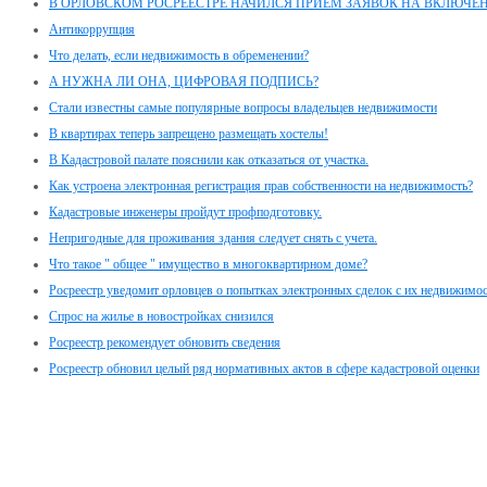
В ОРЛОВСКОМ РОСРЕЕСТРЕ НАЧИЛСЯ ПРИЕМ ЗАЯВОК НА ВКЛЮЧЕ
Антикоррупция
Что делать, если недвижимость в обременении?
А НУЖНА ЛИ ОНА, ЦИФРОВАЯ ПОДПИСЬ?
Стали известны самые популярные вопросы владельцев недвижимости
В квартирах теперь запрещено размещать хостелы!
В Кадастровой палате пояснили как отказаться от участка.
Как устроена электронная регистрация прав собственности на недвижимость?
Кадастровые инженеры пройдут профподготовку.
Непригодные для проживания здания следует снять с учета.
Что такое " общее " имущество в многоквартирном доме?
Росреестр уведомит орловцев о попытках электронных сделок с их недвижимо
Спрос на жилье в новостройках снизился
Росреестр рекомендует обновить сведения
Росреестр обновил целый ряд нормативных актов в сфере кадастровой оценки