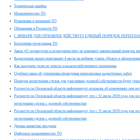
Техническая ошибка
Мошенничество ТО
Изменения в нотариате ТО
Обращения в Росреестр ТО
С ЯНВАРЯ ДЛЯ ОРЛОВЦЕВ ДЕЙСТВУЕТ ЕДИНЫЙ ПОРЯДОК ПЕРЕПЛ
Бесплатная регистрация ТО
Закон «О садоводстве и огородничестве» не изменяет заявительный порядок р
Кадастровая палата приглашает 4 июля на вебинар узнать «Новое в оформлен
Как выделить долю из земель сельскохозяйственного назначения
Одобрен закон об упрощении проведения комплексных кадастровых работ
Порядок регистрации сделок для участников долевой собственности будет упр
Росреестр по Орловской области информирует орловцев об изменениях при рег
Росреестр по Орловской области информирует, что с 31 июля 2019 года для орл
регистрации сделок с долевой собственностью
Росреестр по Орловской области информирует, что с 31 июля 2019 года для орл
регистрации сделок с долевой собственностью
Дачная амнистия продлена
Цифровое мошенничество ТО