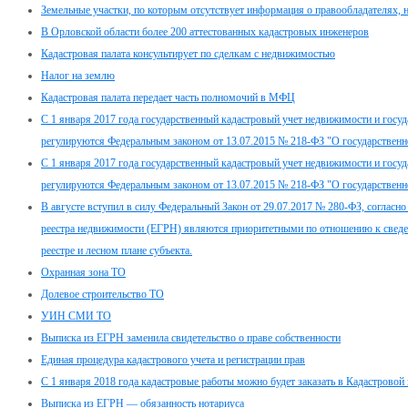
Земельные участки, по которым отсутствует информация о правообладателях, н
В Орловской области более 200 аттестованных кадастровых инженеров
Кадастровая палата консультирует по сделкам с недвижимостью
Налог на землю
Кадастровая палата передает часть полномочий в МФЦ
С 1 января 2017 года государственный кадастровый учет недвижимости и госуд
регулируются Федеральным законом от 13.07.2015 № 218-ФЗ "О государственн
С 1 января 2017 года государственный кадастровый учет недвижимости и госуд
регулируются Федеральным законом от 13.07.2015 № 218-ФЗ "О государственн
В августе вступил в силу Федеральный Закон от 29.07.2017 № 280-ФЗ, согласн
реестра недвижимости (ЕГРН) являются приоритетными по отношению к сведе
реестре и лесном плане субъекта.
Охранная зона ТО
Долевое строительство ТО
УИН СМИ ТО
Выписка из ЕГРН заменила свидетельство о праве собственности
Единая процедура кадастрового учета и регистрации прав
С 1 января 2018 года кадастровые работы можно будет заказать в Кадастровой 
Выписка из ЕГРН — обязанность нотариуса