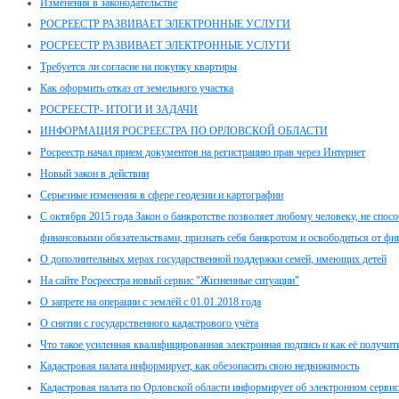
Изменения в законодательстве
РОСРЕЕСТР РАЗВИВАЕТ ЭЛЕКТРОННЫЕ УСЛУГИ
РОСРЕЕСТР РАЗВИВАЕТ ЭЛЕКТРОННЫЕ УСЛУГИ
Требуется ли согласие на покупку квартиры
Как оформить отказ от земельного участка
РОСРЕЕСТР- ИТОГИ И ЗАДАЧИ
ИНФОРМАЦИЯ РОСРЕЕСТРА ПО ОРЛОВСКОЙ ОБЛАСТИ
Росреестр начал прием документов на регистрацию прав через Интернет
Новый закон в действии
Серьезные изменения в сфере геодезии и картографии
С октября 2015 года Закон о банкротстве позволяет любому человеку, не спос
финансовыми обязательствами, признать себя банкротом и освободиться от фи
О дополнительных мерах государственной поддержки семей, имеющих детей
На сайте Росреестра новый сервис "Жизненные ситуации"
О запрете на операции с землёй с 01.01.2018 года
О снятии с государственного кадастрового учёта
Что такое усиленная квалифицированная электронная подпись и как её получит
Кадастровая палата информирует, как обезопасить свою недвижимость
Кадастровая палата по Орловской области информирует об электронном сервис