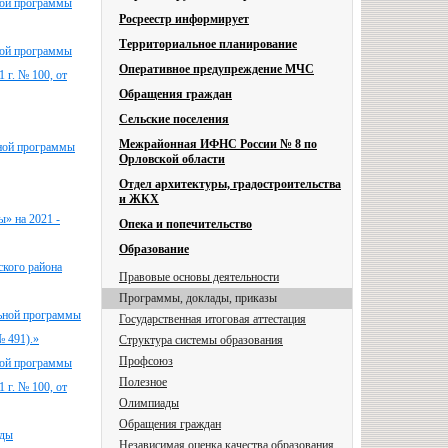
ной программы
Росреестр информирует
Территориальное планирование
ной программы
Оперативное предупреждение МЧС
 г. № 100, от
Обращения граждан
Сельские поселения
Межрайонная ИФНС России № 8 по
ьной программы
Орловской области
Отдел архитектуры, градостроительства
и ЖКХ
» на 2021 -
Опека и попечительство
Образование
кого района
Правовые основы деятельности
Программы, доклады, приказы
льной программы
Государственная итоговая аттестация
№ 491).»
Структура системы образования
Профсоюз
ной программы
Полезное
 г. № 100, от
Олимпиады
Обращения граждан
ды
Независимая оценка качества образования