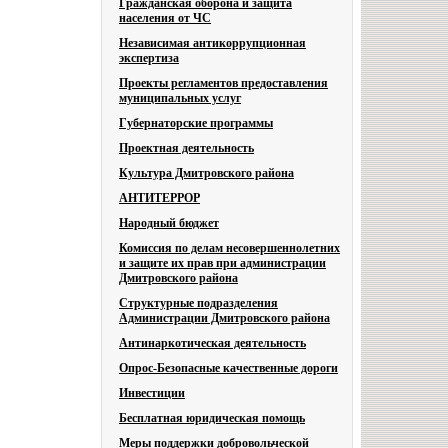
Гражданская оборона и защита
населения от ЧС
Независимая антикоррупционная
экспертиза
Проекты регламентов предоставления
муниципальных услуг
Губернаторские программы
Проектная деятельность
Культура Дмитровского района
АНТИТЕРРОР
Народный бюджет
Комиссия по делам несовершеннолетних
и защите их прав при администрации
Дмитровского района
Структурные подразделения
Администрации Дмитровского района
Антинаркотическая деятельность
Опрос-Безопасные качественные дороги
Инвестиции
Бесплатная юридическая помощь
Меры поддержки добровольческой