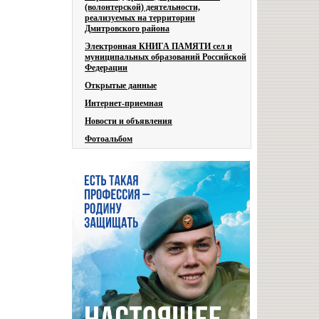
(волонтерской) деятельности,
реализуемых на территории
Дмитровского района
Электронная КНИГА ПАМЯТИ сел и
муниципальных образований Российской
Федерации
Открытые данные
Интернет-приемная
Новости и объявления
Фотоальбом