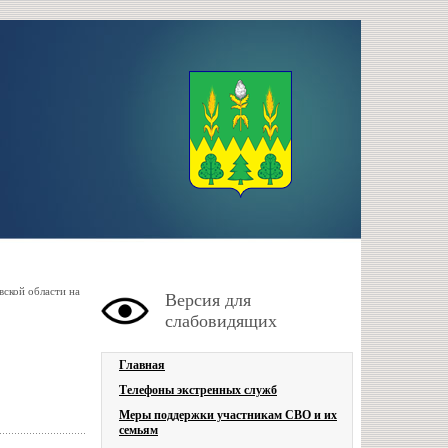
ской области на
Версия для
слабовидящих
Главная
Телефоны экстренных служб
Меры поддержки участникам СВО и их
семьям