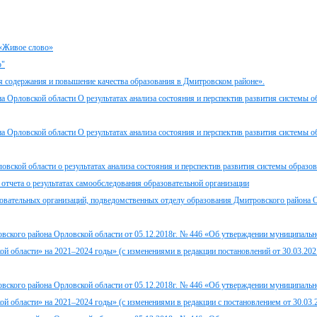
 «Живое слово»
о"
ия содержания и повышение качества образования в Дмитровском районе».
ловской области О результатах анализа состояния и перспектив развития системы об
ловской области О результатах анализа состояния и перспектив развития системы об
вской области о результатах анализа состояния и перспектив развития системы образов
отчета о результатах самообследования образовательной организации
зовательных организаций, подведомственных отделу образования Дмитровского района 
овского района Орловской области от 05.12.2018г. № 446 «Об утверждении муниципаль
й области» на 2021–2024 годы» (с изменениями в редакции постановлений от 30.03.2021
овского района Орловской области от 05.12.2018г. № 446 «Об утверждении муниципаль
й области» на 2021–2024 годы» (с изменениями в редакции с постановлением от 30.03.2