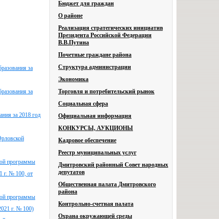
Бюджет для граждан
О районе
Реализация стратегических инициатив
Президента Российской Федерации
В.В.Путина
Почетные граждане района
Структура администрации
разования за
Экономика
разования за
Торговля и потребительский рынок
Социальная сфера
ания за 2018 год
Официальная информация
КОНКУРСЫ, АУКЦИОНЫ
Орловской
Кадровое обеспечение
Реестр муниципальных услуг
ной программы
Дмитровский районный Совет народных
депутатов
 г. № 100, от
Общественная палата Дмитровского
района
ной программы
Контрольно-счетная палата
021 г. № 100)
Охрана окружающей среды