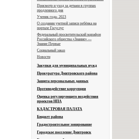
Присмотр и уход за детьми в группах
продленного дня
Ученик года- 2023
О создании учетной записи ребёнка на
портале Госуслуг
Федеральный просветительский марафон
Российского общества «Знание» —
Знание.Первые
Социальный заказ
Новости
Закупки для муниципальных нужд
Прокуратура Дмитровского района
Защита персональных данных
Противодействие коррупции
Оценка регулирующего воздействия
проектов НПА
КАДАСТРОВАЯ ПАЛАТА
Бюджет района
Градостроительное зонирование
Городское поселение Дмитровск