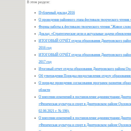
В этом разделе:
Публичный доклад 2016
О проведении районного этапа фестиваля творческого чтения
Формы работы к фестивалю творческого чтения "Живое слов
Доклад: «Стратегические цели и актуальные задачи обновлен
ИТОГОВЫЙ ОТЧЁТ отдела образования Дмитровского района Ор
2016 год
ИТОГОВЫЙ ОТЧЁТ отдела образования Дмитровского района Ор
2017 год
Итоговый отчет отдела образования Дмитровского района Орло
Об утверждении Порядка предоставления отделу образования 
О порядке проведения согласования программ развития обра
области
О внесении изменений в постановление администрации Дмитр
«Физическая культура и спорт в Дмитровском районе Орловско
02.06.2021 г. № 196).
О внесении изменений в постановление администрации Дмитр
«Физическая культура и спорт в Дмитровском районе Орловско