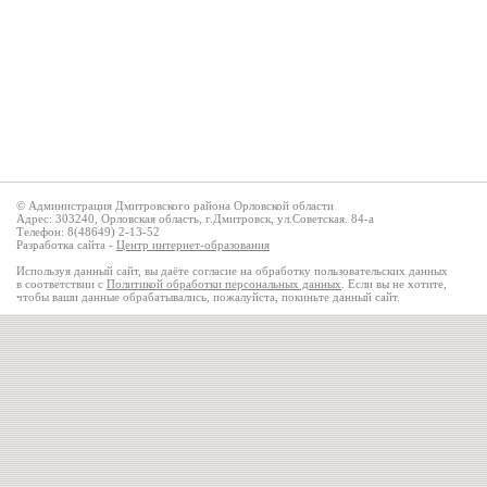
© Администрация Дмитровского района Орловской области
Адрес: 303240, Орловская область, г.Дмитровск, ул.Советская. 84-а
Телефон: 8(48649) 2-13-52
Разработка сайта -
Центр интернет-образования
Используя данный сайт, вы даёте согласие на обработку пользовательских данных
в соответствии с
Политикой обработки персональных данных
. Если вы не хотите,
чтобы ваши данные обрабатывались, пожалуйста, покиньте данный сайт.