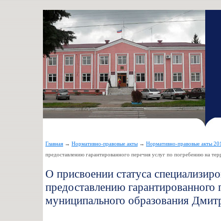
Главная
→
Нормативно-правовые акты
→
Нормативно-правовые акты 20
предоставлению гарантированного перечня услуг по погребению на те
О присвоении статуса специализир
предоставлению гарантированного 
муниципального образования Дмитр