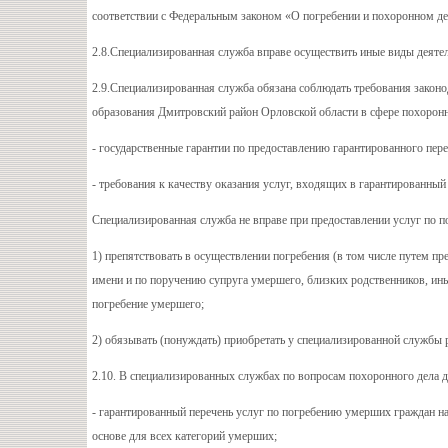
соответствии с Федеральным законом «О погребении и похоронном де
2.8.Специализированная служба вправе осуществить иные виды деяте
2.9.Специализированная служба обязана соблюдать требования закон
образования Дмитровский район Орловской области в сфере похоронно
- государственные гарантии по предоставлению гарантированного пер
- требования к качеству оказания услуг, входящих в гарантированный
Специализированная служба не вправе при предоставлении услуг по п
1) препятствовать в осуществлении погребения (в том числе путем 
имени и по поручению супруга умершего, близких родственников, ины
погребение умершего;
2) обязывать (понуждать) приобретать у специализированной службы 
2.10. В специализированных службах по вопросам похоронного дела 
- гарантированный перечень услуг по погребению умерших граждан н
основе для всех категорий умерших;