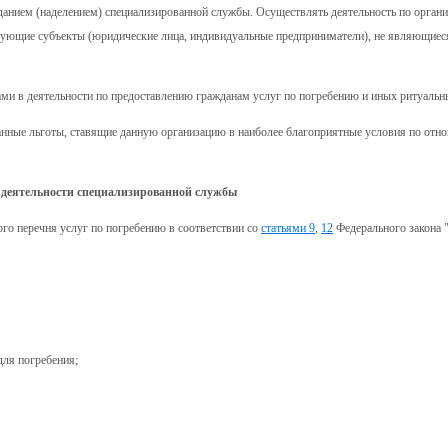
зданием (наделением) специализированной службы. Осуществлять деятельность по орган
твующие субъекты (юридические лица, индивидуальные предприниматели), не являющиес
ми в деятельности по предоставлению гражданам услуг по погребению и иных ритуальн
анные льготы, ставящие данную организацию в наиболее благоприятные условия по отн
 деятельности специализированной службы
ого перечня услуг по погребению в соответствии со
статьями 9
,
12
Федерального закона 
для погребения;