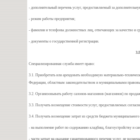
- дополнительный перечень услуг, предоставляемый за дополнительну
- режим работы предприятия;
- фамилии и телефоны должностных лиц, отвечающих за качество и ср
- документы о государственной регистрации.
3.
Специализированная служба имеет право:
3.1. Приобретать или арендовать необходимую материально-техничес
Федерации, областным законодательством и муниципальными правов
3.2. Организовывать работу салонов-магазинов (магазинов) по прода
3.3. Получать возмещение стоимости услуг, предоставляемых согласн
3.4. Получать возмещение затрат из средств бюджета муниципальног
- на выполнение работ по содержанию кладбищ, благоустройству и са
- части затрат на оказание гарантированного перечня услуг, не во