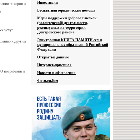
Инвестиции
изации похорон и
Бесплатная юридическая помощь
я
Меры поддержки добровольческой
(волонтерской) деятельности,
реализуемых на территории
ых услуг.
Дмитровского района
Электронная КНИГА ПАМЯТИ сел и
ошению к другим
муниципальных образований Российской
Федерации
Открытые данные
Интернет-приемная
"О погребении и
Новости и объявления
Фотоальбом