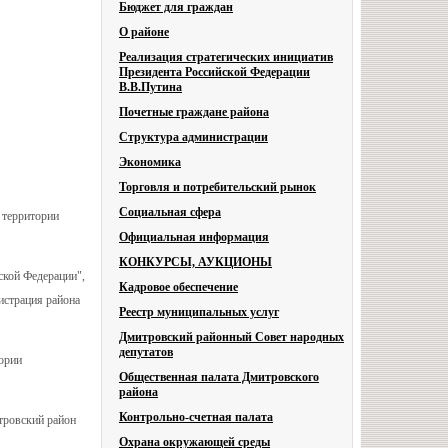
Бюджет для граждан
О районе
Реализация стратегических инициатив
Президента Российской Федерации
В.В.Путина
Почетные граждане района
Структура администрации
Экономика
Торговля и потребительский рынок
Социальная сфера
 территории
Официальная информация
КОНКУРСЫ, АУКЦИОНЫ
ской Федерации",
Кадровое обеспечение
истрация района
Реестр муниципальных услуг
Дмитровский районный Совет народных
депутатов
тории
Общественная палата Дмитровского
района
Контрольно-счетная палата
тровский район
Охрана окружающей среды