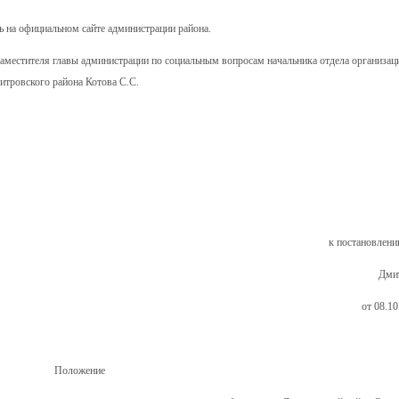
ь на официальном сайте администрации района.
заместителя главы администрации по социальным вопросам начальника отдела организац
итровского района Котова С.С.
к постановлен
Дмит
от 08.1
Положение