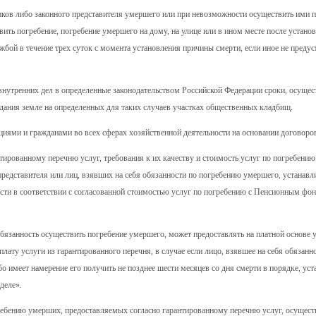
ников либо законного представителя умершего или при невозможности осуществить ими п
вить погребение, погребение умершего на дому, на улице или в ином месте после устано
жбой в течение трех суток с момента установления причины смерти, если иное не преду
внутренних дел в определенные законодательством Российской Федерации сроки, осущес
дания земле на определенных для таких случаев участках общественных кладбищ.
циями и гражданами во всех сферах хозяйственной деятельности на основании договоро
нтированному перечню услуг, требования к их качеству и стоимость услуг по погребени
представителя или лиц, взявших на себя обязанности по погребению умершего, устанав
сти в соответствии с согласованной стоимостью услуг по погребению с Пенсионным фо
обязанность осуществить погребение умершего, может предоставлять на платной основе 
плату услуги из гарантированного перечня, в случае если лицо, взявшее на себя обязанн
о имеет намерение его получить не позднее шести месяцев со дня смерти в порядке, ус
деле».
ребению умерших, предоставляемых согласно гарантированному перечню услуг, осущест