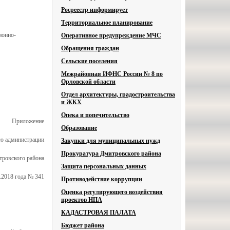
Росреестр информирует
Территориальное планирование
ионно-
Оперативное предупреждение МЧС
Обращения граждан
Сельские поселения
Межрайонная ИФНС России № 8 по
Орловской области
Отдел архитектуры, градостроительства
и ЖКХ
Опека и попечительство
Приложение
Образование
ию администрации
Закупки для муниципальных нужд
Прокуратура Дмитровского района
ровского района
Защита персональных данных
0.2018 года № 341
Противодействие коррупции
Оценка регулирующего воздействия
проектов НПА
КАДАСТРОВАЯ ПАЛАТА
Бюджет района