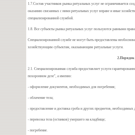
1.7.Состав участников рынка ритуальных услуг не ограничивается со
оказанию связанных с ними ритуальных услуг вправе и иные хозяйс
специализированной службой.
1.8. Все субъекты рынка ритуальных услуг пользуются равными права
Специализированной службе не могут быть предоставлены необоснов
хозяйствующим субъектам, оказывающим ритуальные услуги.
2.Порядок
2.1. Специализированная служба предоставляет услуги гарантированн
похоронном деле", а именно:
- оформление документов, необходимых для погребения;
- облачение тела;
- предоставление и доставка гроба и других предметов, необходимых 
- перевозка тела (останков) умершего на кладбище;
- погребение.