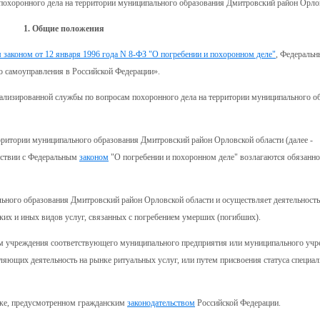
 похоронного дела на территории муниципального образования Дмитровский район Орло
1. Общие положения
законом от 12 января 1996 года N 8-ФЗ "О погребении и похоронном деле"
, Федеральн
о самоуправления в Российской Федерации».
иализированной службы по вопросам похоронного дела на территории муниципального о
рритории муниципального образования Дмитровский район Орловской области (далее -
етствии с Федеральным
законом
"О погребении и похоронном деле" возлагаются обязанно
льного образования Дмитровский район Орловской области и осуществляет деятельность
их и иных видов услуг, связанных с погребением умерших (погибших).
ем учреждения соответствующего муниципального предприятия или муниципального учр
яющих деятельность на рынке ритуальных услуг, или путем присвоения статуса специа
дке, предусмотренном гражданским
законодательством
Российской Федерации.