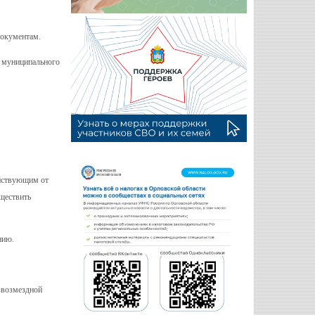
документам.
в муниципального
ействующим от
уществить
нию.
звозмездной