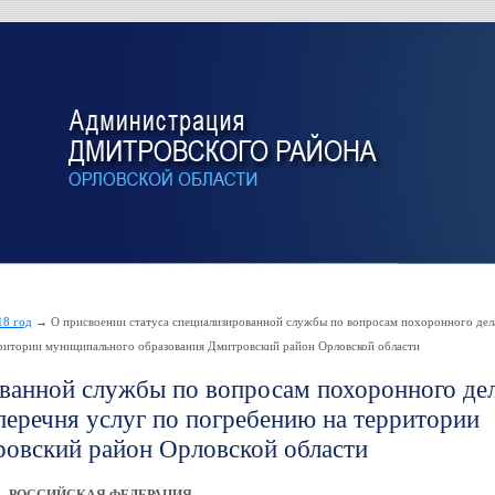
18 год
→ О присвоении статуса специализированной службы по вопросам похоронного дел
рритории муниципального образования Дмитровский район Орловской области
ованной службы по вопросам похоронного де
перечня услуг по погребению на территории
овский район Орловской области
РОССИЙСКАЯ ФЕДЕРАЦИЯ