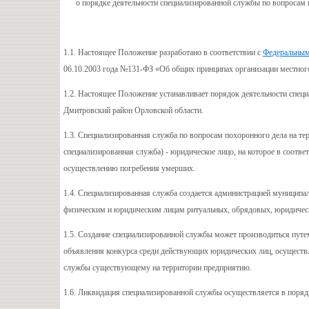
о порядке деятельности специализированной службы по вопросам
1.1. Настоящее Положение разработано в соответствии с
Федеральным 
06.10.2003 года №131-ФЗ «Об общих принципах организации местног
1.2. Настоящее Положение устанавливает порядок деятельности спец
Дмитровский район Орловской области.
1.3. Специализированная служба по вопросам похоронного дела на те
специализированная служба) - юридическое лицо, на которое в соотв
осуществлению погребения умерших.
1.4. Специализированная служба создается администрацией муниципа
физическим и юридическим лицам ритуальных, обрядовых, юридическ
1.5. Создание специализированной службы может производиться пут
объявления конкурса среди действующих юридических лиц, осуществл
службы существующему на территории предприятию.
1.6. Ликвидация специализированной службы осуществляется в поря