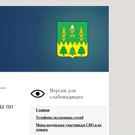
а по
Версия для
слабовидящих
ла по
Главная
Телефоны экстренных служб
Меры поддержки участникам СВО и их
семьям