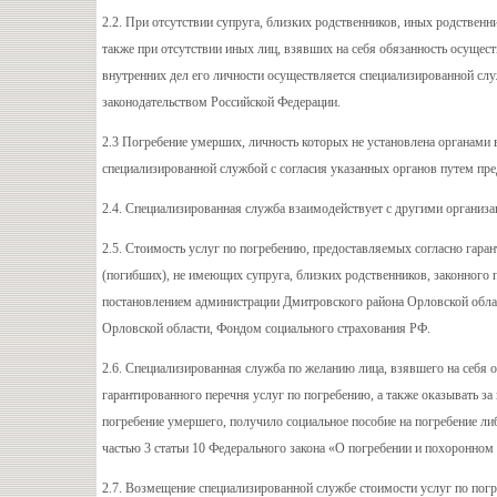
2.2. При отсутствии супруга, близких родственников, иных родствен
также при отсутствии иных лиц, взявших на себя обязанность осущест
внутренних дел его личности осуществляется специализированной слу
законодательством Российской Федерации.
2.3 Погребение умерших, личность которых не установлена органами 
специализированной службой с согласия указанных органов путем пре
2.4. Специализированная служба взаимодействует с другими организа
2.5. Стоимость услуг по погребению, предоставляемых согласно гара
(погибших), не имеющих супруга, близких родственников, законного 
постановлением администрации Дмитровского района Орловской обла
Орловской области, Фондом социального страхования РФ.
2.6. Специализированная служба по желанию лица, взявшего на себя 
гарантированного перечня услуг по погребению, а также оказывать за 
погребение умершего, получило социальное пособие на погребение либ
частью 3 статьи 10 Федерального закона «О погребении и похоронном 
2.7. Возмещение специализированной службе стоимости услуг по пог