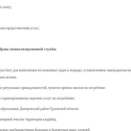
ю плату;
оки предоставления услуг;
Права специализированной службы
кую базу для выполнения возложенных задач в порядке, установленном законодательст
ыми актами.
же ритуальных принадлежностей, пунктов приема заказов на погребение.
о гарантированному перечню услуг по погребению.
о образования Дмитровский район Орловской области:
нитарной очистке территории кладбищ;
змещаемых внебюджетными фондами и бюджетами иных уровней.