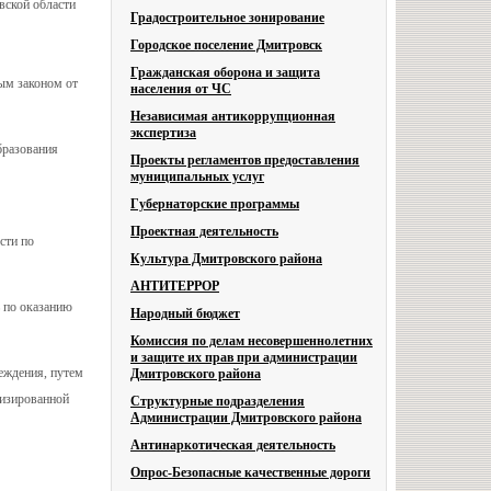
вской области
Градостроительное зонирование
Городское поселение Дмитровск
Гражданская оборона и защита
ым законом от
населения от ЧС
Независимая антикоррупционная
экспертиза
бразования
Проекты регламентов предоставления
муниципальных услуг
Губернаторские программы
Проектная деятельность
сти по
Культура Дмитровского района
АНТИТЕРРОР
 по оказанию
Народный бюджет
Комиссия по делам несовершеннолетних
и защите их прав при администрации
еждения, путем
Дмитровского района
лизированной
Структурные подразделения
Администрации Дмитровского района
Антинаркотическая деятельность
Опрос-Безопасные качественные дороги