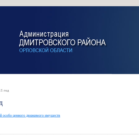
11 год
д
ей особо ценного движимого имуществ