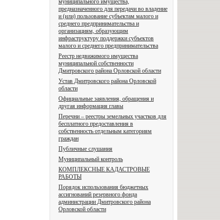
муниципального имущества,
предназначенного для передачи во владение
и (или) пользование субъектам малого и
среднего предпринимательства и
организациям, образующим
инфраструктуру поддержки субъектов
малого и среднего предпринимательства
Реестр недвижимого имущества
муниципальной собственности
Дмитровского района Орловской области
Устав Дмитровского района Орловской
области
Официальные заявления, обращения и
другая информация главы
Перечни – реестры земельных участков для
бесплатного предоставления в
собственность отдельным категориям
граждан
Публичные слушания
Муниципальный контроль
КОМПЛЕКСНЫЕ КАДАСТРОВЫЕ
РАБОТЫ
Порядок использования бюджетных
ассигнований резервного фонда
администрации Дмитровского района
Орловской области