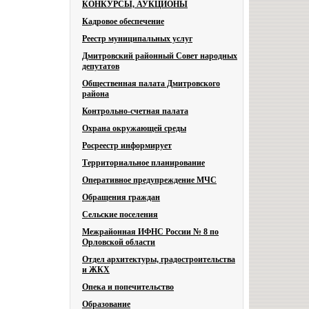
КОНКУРСЫ, АУКЦИОНЫ
Кадровое обеспечение
Реестр муниципальных услуг
Дмитровский районный Совет народных
депутатов
Общественная палата Дмитровского
района
Контрольно-счетная палата
Охрана окружающей среды
Росреестр информирует
Территориальное планирование
Оперативное предупреждение МЧС
Обращения граждан
Сельские поселения
Межрайонная ИФНС России № 8 по
Орловской области
Отдел архитектуры, градостроительства
и ЖКХ
Опека и попечительство
Образование