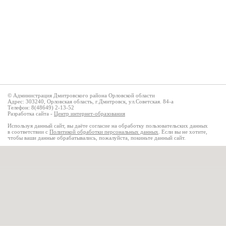
© Администрация Дмитровского района Орловской области
Адрес: 303240, Орловская область, г.Дмитровск, ул.Советская. 84-а
Телефон: 8(48649) 2-13-52
Разработка сайта -
Центр интернет-образования
Используя данный сайт, вы даёте согласие на обработку пользовательских данных
в соответствии с
Политикой обработки персональных данных
. Если вы не хотите,
чтобы ваши данные обрабатывались, пожалуйста, покиньте данный сайт.