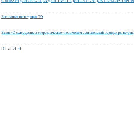
С ЯНВАРЯ ДЛЯ ОРЛОВЦЕВ ДЕЙСТВУЕТ ЕДИНЫЙ ПОРЯДОК ПЕРЕПЛАНИРОВ
Бесплатная регистрация ТО
Закон «О садоводстве и огородничестве» не изменяет заявительный порядок регистра
[
1
] [2] [
3
] [
4
]