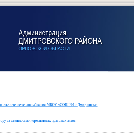
ено отключение теплоснабжения МБОУ «СОШ №1 г.Дмитровска»
дзору за законностью нормативных правовых актов