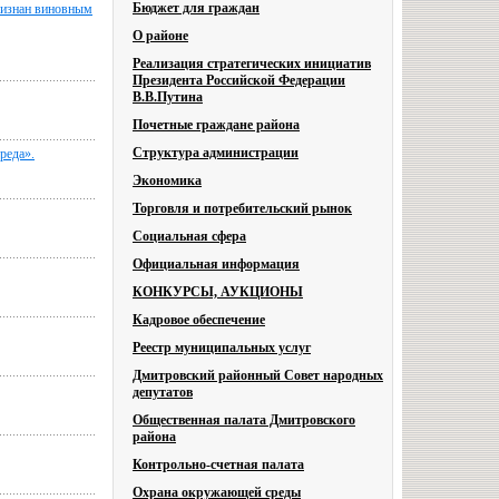
Бюджет для граждан
ризнан виновным
О районе
Реализация стратегических инициатив
Президента Российской Федерации
В.В.Путина
Почетные граждане района
Структура администрации
реда».
Экономика
Торговля и потребительский рынок
Социальная сфера
Официальная информация
КОНКУРСЫ, АУКЦИОНЫ
Кадровое обеспечение
Реестр муниципальных услуг
Дмитровский районный Совет народных
депутатов
Общественная палата Дмитровского
района
Контрольно-счетная палата
Охрана окружающей среды