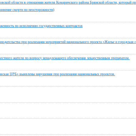
овской области в отношении жителя Комаричского района Брянской области, который п
чинение смерти по неосторожности)
женность по исполнению государственных контрактов
нодательства при реализации мероприятий национального проекта «Жилье и городская с
естного жителя по вопросу ненадлежащего обеспечения лекарственным препаратом.
вская ЦРБ» выявлены нарушения при реализации национальных проектов.