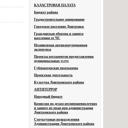
КАДАСТРОВАЯ ПАЛАТА
Бюджет района
Градостроительное зонирование
Городское поселение Дмитровск
Гражданская оборона и защита
населения от ЧС
Независимая антикоррупционная
экспертиза
Проекты регламентов предоставления
муниципальных услуг
Губернаторские программы
Проектная деятельность
Культура Дмитровского района
АНТИТЕРРОР
Народный бюджет
Комиссия по делам несовершеннолетних
и защите их прав при администрации
Дмитровского района
Структурные подразделения
Администрации Дмитровского района