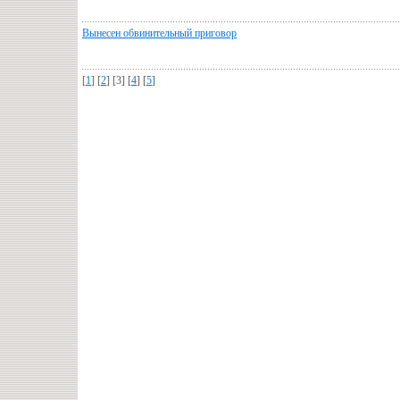
Вынесен обвинительный приговор
[
1
] [
2
] [3] [
4
] [
5
]