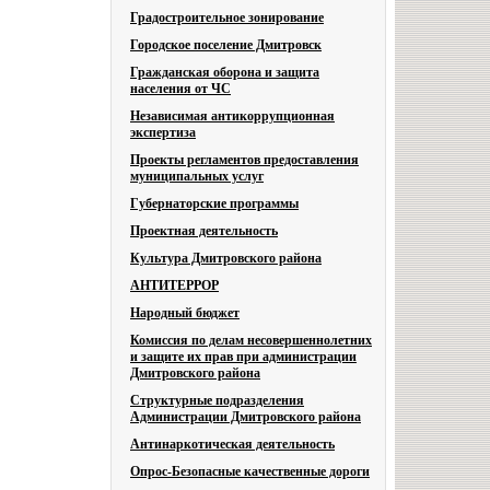
Градостроительное зонирование
Городское поселение Дмитровск
Гражданская оборона и защита
населения от ЧС
Независимая антикоррупционная
экспертиза
Проекты регламентов предоставления
муниципальных услуг
Губернаторские программы
Проектная деятельность
Культура Дмитровского района
АНТИТЕРРОР
Народный бюджет
Комиссия по делам несовершеннолетних
и защите их прав при администрации
Дмитровского района
Структурные подразделения
Администрации Дмитровского района
Антинаркотическая деятельность
Опрос-Безопасные качественные дороги