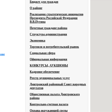
Бюджет для граждан
О районе
Реализация стратегических инициатив
Президента Российской Федерации
В.В.Путина
Почетные граждане района
Структура администрации
Экономика
Торговля и потребительский рынок
Социальная сфера
йоне
Официальная информация
КОНКУРСЫ, АУКЦИОНЫ
Кадровое обеспечение
Реестр муниципальных услуг
Дмитровский районный Совет народных
депутатов
Общественная палата Дмитровского
района
Контрольно-счетная палата
Охрана окружающей среды