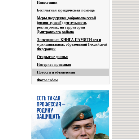
Инвестиции
Бесплатная юридическая помощь
Меры поддержки добровольческой
(волонтерской) деятельности,
реализуемых на территории
Дмитровского района
Электронная КНИГА ПАМЯТИ сел и
муниципальных образований Российской
Федерации
Открытые данные
Интернет-приемная
Новости и объявления
Фотоальбом