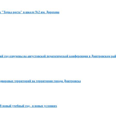
а "Точка роста" в школе №2 им. Дорохова
ий год озвучены на августовской педагогической конференции в Дмитровском ра
 дворовых территорий на территории города Дмитровска
 новый учебный год - в новых условиях