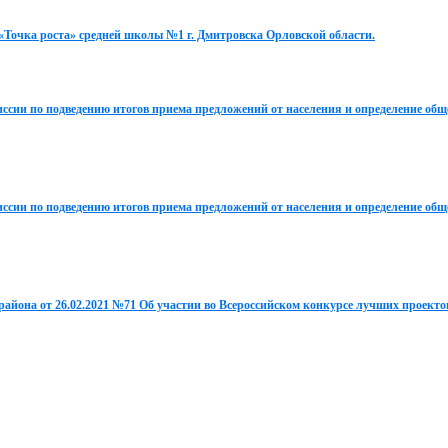
«Точка роста» средней школы №1 г. Дмитровска Орловской области.
сии по подведению итогов приема предложений от населения и определение общ
сии по подведению итогов приема предложений от населения и определение общ
айона от 26.02.2021 №71 Об участии во Всероссийском конкурсе лучших проекто