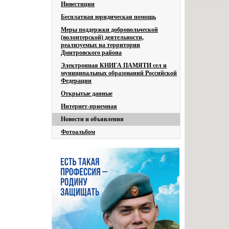
Инвестиции
Бесплатная юридическая помощь
Меры поддержки добровольческой
(волонтерской) деятельности,
реализуемых на территории
Дмитровского района
Электронная КНИГА ПАМЯТИ сел и
муниципальных образований Российской
Федерации
Открытые данные
Интернет-приемная
Новости и объявления
Фотоальбом