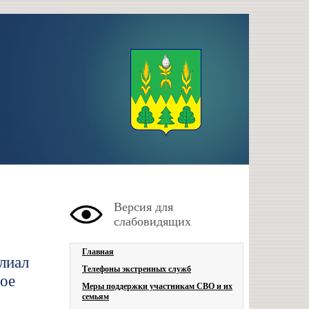
Версия для
слабовидящих
Главная
лиал
Телефоны экстренных служб
ое
Меры поддержки участникам СВО и их
семьям