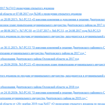
.2017 №174 О проведении открытого аукциона
 области от 07.08.2017 год №246 о проведении открытого аукциона
от 28.09.2017г. №1-РС/13 «О внесении изменения и дополнения в решение Дмитровско
огнозном плане приватизации муниципального имущества Дмитровского района на 2017 го
т 08.06.2017 г. №7-РС/10 ,от 13.07.2017 г. №6-РС/11, от 24.08.2017 года №3-РС/12)
ытого аукциона по продаже муниципального имущества, находящегося в муниципальной 
 от 30.11.2017г. №7-РС/15 "О внесении изменений в решение Дмитровского районного 
ватизации муниципального имущества Дмитровского района на 2017 год "
 образования Дмитровского района Орловской области за 2017 год
 от 26.04.2018г. №5-РС/21 «О прогнозном плане приватизации муниципального имущес
ытого аукциона по продаже муниципального имущества, находящегося в муниципальной 
 образования Дмитровского района Орловской области за 2018 год
 от 24.10.2019г. №5-РС/41 "О внесении изменений в решение Дмитровского районного 
иватизации муниципального имущества Дмитровского района на 2019 год "
й области от «26» ноября 2019 года №457 «О проведении открытого аукциона по прода