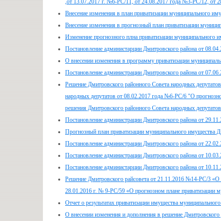
,от 13.07.2017 г. №6-РС/11, от 24.08.2017 года №3-РС/12, от 
Внесение изменения в план приватизации муниципального иму
Внесение изменения в прогнозный план приватизации муницип
Изменение прогнозного плна приватизации муниципального и
Постановление администарции Дмитровского района от 08.04
О внесении изменения в программу приватизации муниципаль
Постановление администрации Дмитровского района от 07.06
Решение Дмитровского районного Совета народных депутатов
народных депутатов от 08.02.2017 года №6-РС/6 "О прогнозн
решения Дмитровского районного Совета народных депутатов 
Постановление администрации Дмитровского района от 29.11
Прогнозный план приватизации муниципального имущества Дм
Постановление администрации Дмитровского района от 22.02
Постановление администрации Дмитровского района от 10.03
Постановление администарции Дмитровского района от 10.11
Решение Дмитровского райсовета от 21.11.2016 №14-РС/3 «О 
28.01.2016 г. № 9-РС/59 «О прогнозном плане приватизации 
Отчет о результатах приватизации имущества муниципального
О внесении изменения и дополнения в решение Дмитровского 