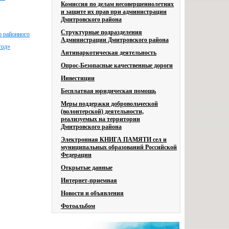
Комиссия по делам несовершеннолетних
и защите их прав при администрации
Дмитровского района
Структурные подразделения
о районного
Администрации Дмитровского района
год»
Антинаркотическая деятельность
Опрос-Безопасные качественные дороги
Инвестиции
Бесплатная юридическая помощь
Меры поддержки добровольческой
(волонтерской) деятельности,
реализуемых на территории
Дмитровского района
Электронная КНИГА ПАМЯТИ сел и
муниципальных образований Российской
Федерации
Открытые данные
Интернет-приемная
Новости и объявления
Фотоальбом