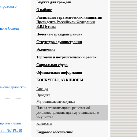
Бюджет для граждан
тровского
О районе
Реализация стратегических инициатив
Президента Российской Федерации
В.В.Путина
ного Совета
Почетные граждане района
Структура администрации
Экономика
Торговля и потребительский рынок
Социальная сфера
Официальная информация
КОНКУРСЫ, АУКЦИОНЫ
района Орловской
Аренда
Продажа
Муниципальные закупки
Планы приватизации и решения об
условиях приватизации муниципального
имущества
 приватизации
Концессия
17 г. №7-РС/10
Кадровое обеспечение