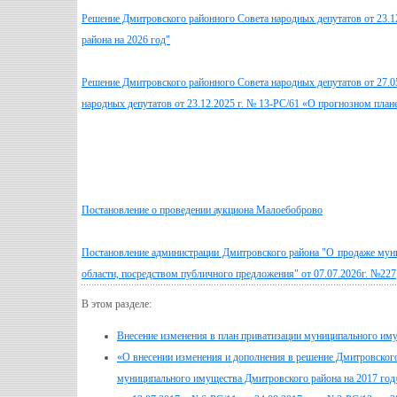
Решение Дмитровского районного Совета народных депутатов от 23.12
района на 2026 год"
Решение Дмитровского районного Совета народных депутатов от 27.0
народных депутатов от 23.12.2025 г. № 13-РС/61
«О прогнозном план
Постановление о проведении аукциона Малоебоброво
Постановление администрации Дмитровского района "О продаже мун
области, посредством публичного предложения" от 07.07.2026г. №227
В этом разделе:
Внесение изменения в план приватизации муниципального иму
«О внесении изменения и дополнения в решение Дмитровского
муниципального имущества Дмитровского района на 2017 год»