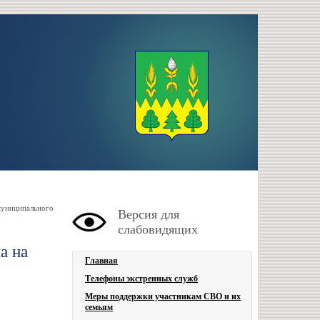
муниципального
Версия для
слабовидящих
а на
Главная
Телефоны экстренных служб
Меры поддержки участникам СВО и их
семьям