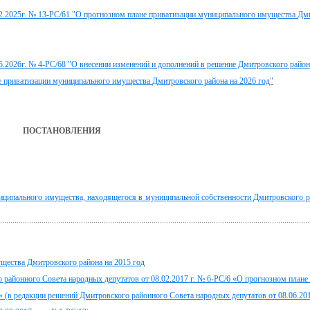
.2025г. № 13-РС/61 "
О прогнозном плане приватизации муниципального имущества
Дми
5.2026г. № 4-РС/68
"О внесении изменений и дополнений в решение Дмитровского район
е приватизации муниципального имущества
Дмитровского района на 2026 год"
ПОСТАНОВЛЕНИЯ
иципального имущества, находящегося в муниципальной собственности Дмитровского 
щества Дмитровского района на 2015 год
 районного Совета народных депутатов от 08.02.2017 г. № 6-РС/6 «О прогнозном плане
 (в редакции решений Дмитровского районного Совета народных депутатов от 08.06.20