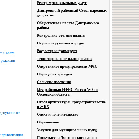
Реестр муниципальных услуг
Дмитровский районный Совет народных
депутатов
Общественная палата Дмитровского
района
Контрольно-счетная палата
Охрана окружающей среды
Росреестр информирует
го Совета
Территориальное планирование
 редакции
Оперативное предупреждение МЧС
Обращения граждан
Сельские поселения
Межрайонная ИФНС России № 8 по
Орловской области
Отдел архитектуры, градостроительства
и ЖКХ
депутатов от
Опека и попечительство
Образование
Закупки для муниципальных нужд
е приватизации
Прокуратура Дмитровского района