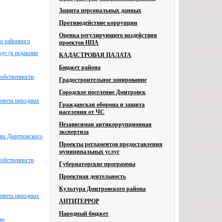
Защита персональных данных
Противодействие коррупции
Оценка регулирующего воздействия
го районного
проектов НПА
д» (в редакции
КАДАСТРОВАЯ ПАЛАТА
Бюджет района
собственности
Градостроительное зонирование
Городское поселение Дмитровск
Совета народных
Гражданская оборона и защита
населения от ЧС
Независимая антикоррупционная
экспертиза
тва Дмитровского
Проекты регламентов предоставления
муниципальных услуг
собственности
Губернаторские программы
Проектная деятельность
Культура Дмитровского района
Совета народных
АНТИТЕРРОР
Народный бюджет
же