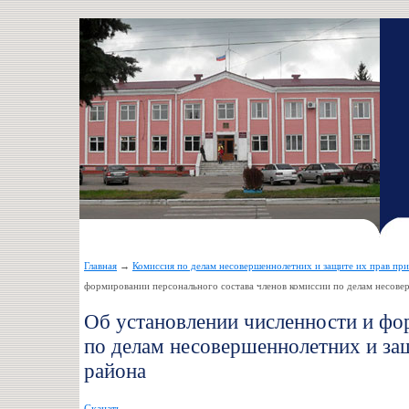
Главная
→
Комиссия по делам несовершеннолетних и защите их прав пр
формировании персонального состава членов комиссии по делам несове
Об установлении численности и фо
по делам несовершеннолетних и за
района
Скачать