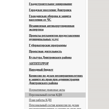
Градостроительное зонирование
Городское поселение Дмитровск
Гражданская оборона и защита
населения от ЧС
Независимая антикоррупционная
экспертиза
Проекты регламентов предоставления
муниципальных услуг
Губернаторские программы
Проектная деятельность
Культура Дмитровского района
АНТИТЕРРОР
Народный бюджет
Комиссия по делам несовершеннолетних
и защите их прав при администрации
Дмитровского района
Нормативные правовые акты
Персональный состав КДН
План работы КДН
Персональный состав комиссии по делам
несовершеннолетних и защите их прав при