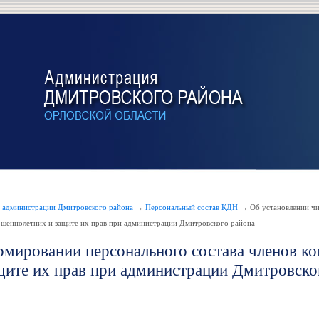
и администрации Дмитровского района
→
Персональный состав КДН
→ Об установлении чи
ршеннолетних и защите их прав при администрации Дмитровского района
рмировании персонального состава членов к
щите их прав при администрации Дмитровско