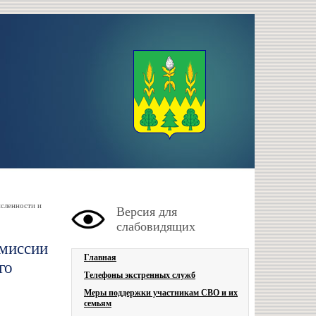
сленности и
Версия для
слабовидящих
омиссии
Главная
го
Телефоны экстренных служб
Меры поддержки участникам СВО и их
семьям