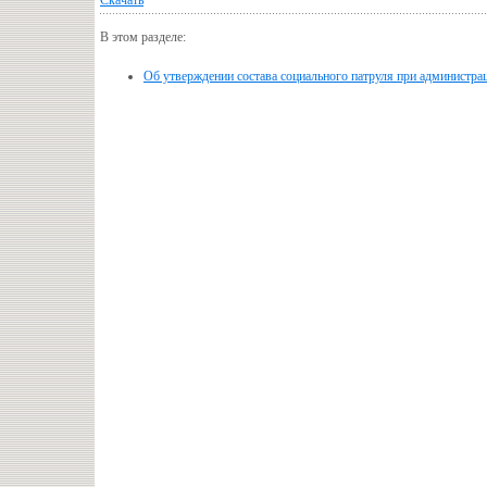
В этом разделе:
Об утверждении состава социального патруля при администра