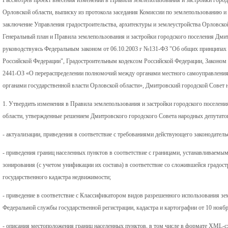
Орловской области, выписку из протокола заседания Комиссии по землепользованию и з
заключение Управления градостроительства, архитектуры и землеустройства Орловской
Генеральный план и Правила землепользования и застройки городского поселения Дми
руководствуясь Федеральным законом от 06.10.2003 г №131-ФЗ "Об общих принципах 
Российской Федерации", Градостроительным кодексом Российской Федерации, Законом 
2441-ОЗ «О перераспределении полномочий между органами местного самоуправления
органами государственной власти Орловской области», Дмитровский городской Совет н
1. Утвердить изменения в Правила землепользования и застройки городского поселен
области, утвержденные решением Дмитровского городского Совета народных депутатов 
- актуализации, приведения в соответствие с требованиями действующего законодатель
- приведения границ населенных пунктов в соответствие с границами, устанавливаемы
зонирования (с учетом унификации их состава) в соответствие со сложившейся градос
государственного кадастра недвижимости;
- приведение в соответствие с Классификатором видов разрешенного использования з
Федеральной службы государственной регистрации, кадастра и картографии от 10 нояб
- описания местоположения границ населенных пунктов, в том числе в формате XML-с