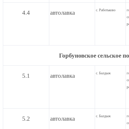
с. Работьково
г
4.4
автолавка
с
р
Горбуновское сельское п
с. Балдыж
г
5.1
автолавка
с
р
с. Балдыж
г
5.2
автолавка
с