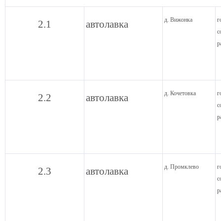
д. Вижонка
г
2.1
автолавка
с
р
д. Кочетовка
г
2.2
автолавка
с
р
д. Промклево
г
2.3
автолавка
с
р