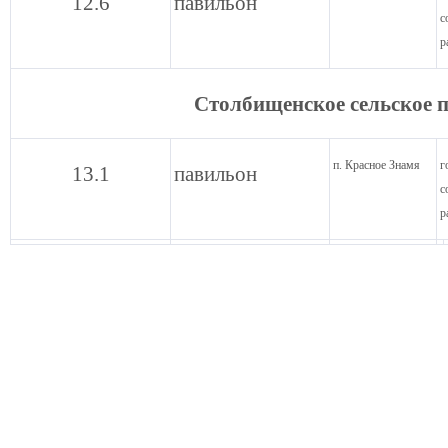
12.6
павильон
с
р
Столбищенское сельское 
п. Красное Знамя
г
13.1
павильон
с
р