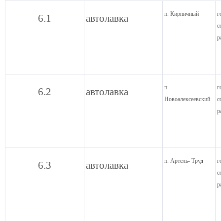
п. Кирпичный
г
6.1
автолавка
с
р
п.
г
6.2
автолавка
Новоалексеевский
с
р
п. Артель- Труд
г
6.3
автолавка
с
р