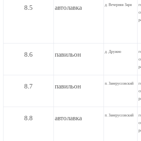
д. Вечерняя Заря
г
8.5
автолавка
с
р
д. Дружно
г
8.6
павильон
с
р
п. Занеруссовский
г
8.7
павильон
с
р
п. Занеруссовский
г
8.8
автолавка
с
р