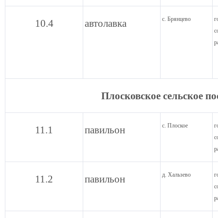
с. Брянцево
г
10.4
автолавка
с
р
Плосковское сельское п
с. Плоское
г
11.1
павильон
с
р
д. Хальзево
г
11.2
павильон
с
р