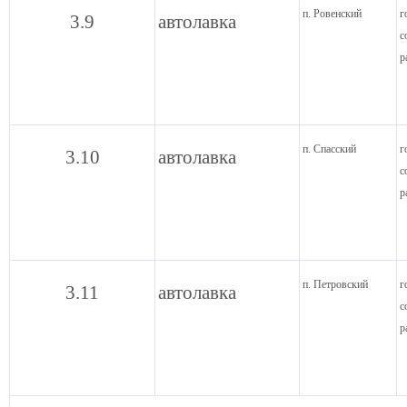
п. Ровенский
г
3.9
автолавка
с
р
п. Спасский
г
3.10
автолавка
с
р
п. Петровский
г
3.11
автолавка
с
р