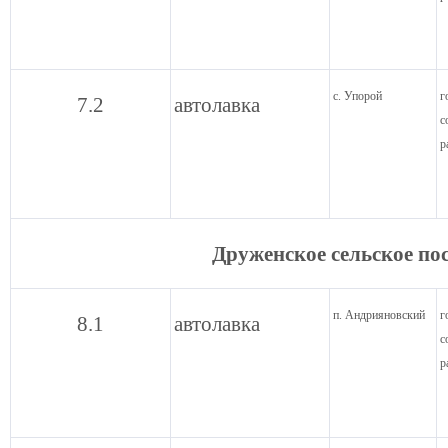
с. Упорой
г
7.2
автолавка
с
р
Друженское сельское по
п. Андрияновский
г
8.1
автолавка
с
р