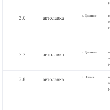
р
д. Девятино
г
3.6
автолавка
с
р
д. Девятино
г
3.7
автолавка
с
р
д. Осмонь
г
3.8
автолавка
с
р