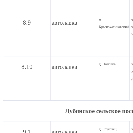
п.
г
8.9
автолавка
Краснокалиновский
с
р
д. Поповка
г
8.10
автолавка
с
р
Лубянское сельское по
д. Брусовец
г
9.1
автолавка