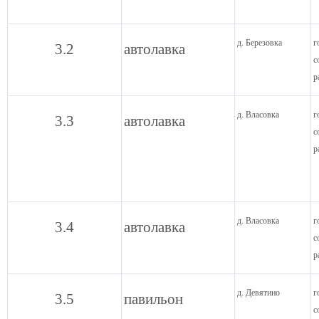
д. Березовка
г
3.2
автолавка
с
р
д. Власовка
г
3.3
автолавка
с
р
д. Власовка
г
3.4
автолавка
с
р
д. Девятино
г
3.5
павильон
с