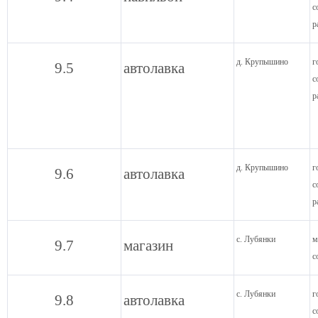
с
р
д. Крупышино
г
9.5
автолавка
с
р
д. Крупышино
г
9.6
автолавка
с
р
с. Лубянки
м
9.7
магазин
с
с. Лубянки
г
9.8
автолавка
с