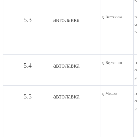
р
д. Вертякино
г
5.3
автолавка
с
р
д. Вертякино
г
5.4
автолавка
с
р
д. Мошки
г
5.5
автолавка
с
р