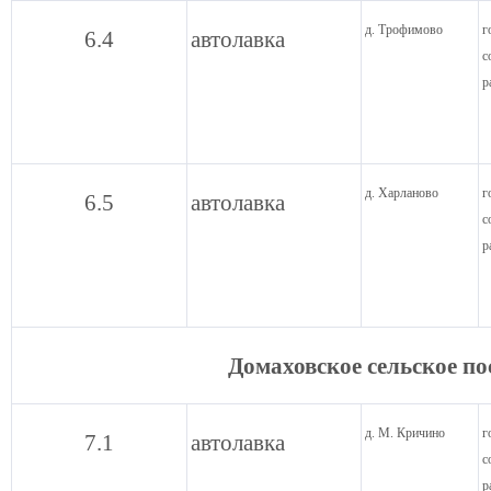
д. Трофимово
г
6.4
автолавка
с
р
д. Харланово
г
6.5
автолавка
с
р
Домаховское сельское п
д. М. Кричино
г
7.1
автолавка
с
р