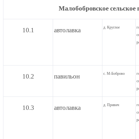
Малобобровское сельское 
д. Круглое
г
10.1
автолавка
с
р
с. М-Боброво
г
10.2
павильон
с
р
д. Привич
г
10.3
автолавка
с
р