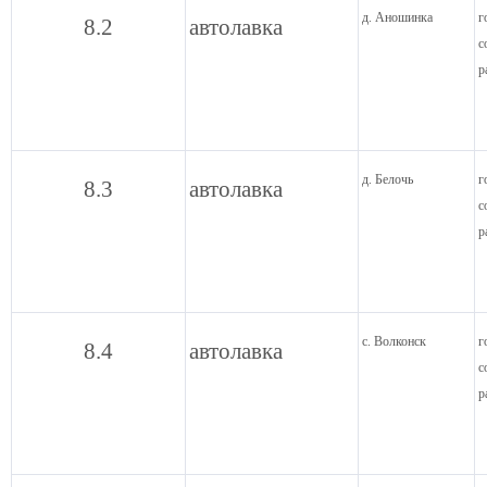
д. Аношинка
г
8.2
автолавка
с
р
д. Белочь
г
8.3
автолавка
с
р
с. Волконск
г
8.4
автолавка
с
р