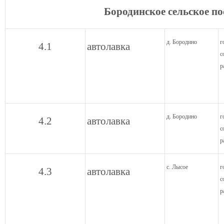
Бородинское сельское п
д. Бородино
г
4.1
автолавка
с
р
д. Бородино
г
4.2
автолавка
с
р
с. Лысое
г
4.3
автолавка
с
р