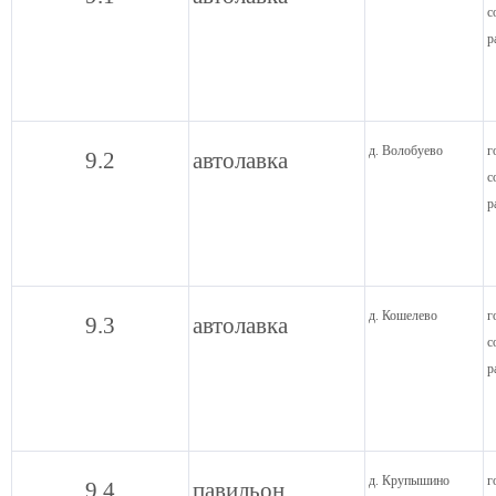
с
р
д. Волобуево
г
9.2
автолавка
с
р
д. Кошелево
г
9.3
автолавка
с
р
д. Крупышино
г
9.4
павильон