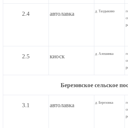
д. Талдыкино
г
2.4
автолавка
с
р
д. Алешинка
г
2.5
киоск
с
р
Березовское сельское п
д. Березовка
г
3.1
автолавка
с
р