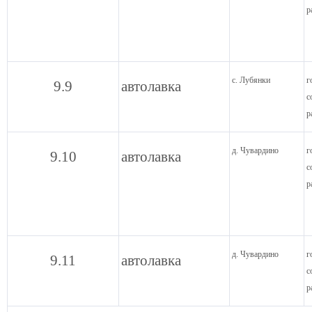
р
с. Лубянки
г
9.9
автолавка
с
р
д. Чувардино
г
9.10
автолавка
с
р
д. Чувардино
г
9.11
автолавка
с
р