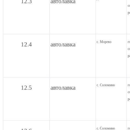
12.3
автолавка
с
р
с. Морево
г
12.4
автолавка
с
р
с. Соломино
г
12.5
автолавка
с
р
с. Соломино
г