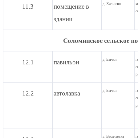
д. Хальзево
м
11.3
помещение в
с
здании
Соломинское сельское п
д. Бычки
г
12.1
павильон
с
р
д. Бычки
г
12.2
автолавка
с
р
д. Васильевка
г