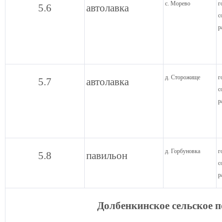
с. Морево
г
5.6
автолавка
с
р
д. Сторожище
г
5.7
автолавка
с
р
д. Горбуновка
г
5.8
павильон
с
р
Долбенкинское сельское 