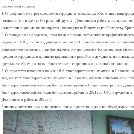
рассмотрены вопросы:
1. О профилактике угроз совершения террористических актов, обеспечении антитеррор
готовности сил и средств Оперативной группы в Дмитровском районе к реагированию 
подготовки и проведения мероприятий, посвященных Новому году и Рождеству Христо
2. О проведении с молодежью, в том числе с лицами, состоящими на профилактическ
надзором ОМВД России по Дмитровскому району Орловской области связи с причаст
общественной безопасности, профилактических мероприятий в форме индивидуальных
идеологии терроризма и привитию традиционных российских духовно-нравственных цен
представителей религиозных, общественных и спортивных организаций, психологов.
3. О результатах исполнения поручений Антитеррористической комиссии в Орловской о
заседаниях Антитеррористической комиссии в Орловской области и Оперативного штаб
Антитеррористической комиссии Дмитровского района и Оперативной группы в Дмитро
Антитеррористической комиссии Дмитровского района за 2021 год. Об утверждении пл
Дмитровского района на 2022 год.
Решением комиссии всем должностным лицам определены задачи по обсуждаемым вопр