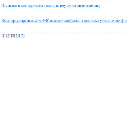
Изменения в законодательстве налога на имущество физических лиц
Новая промостраница сайта ФНС поможет разобраться в налоговых уведомлениях физи
[
1
] [
2
] [3] [
4
] [
5
]