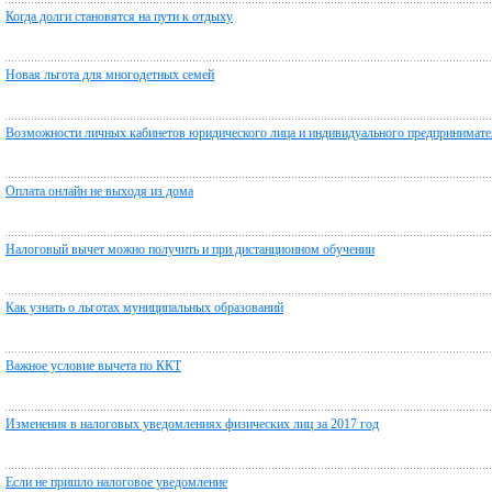
Когда долги становятся на пути к отдыху
Новая льгота для многодетных семей
Возможности личных кабинетов юридического лица и индивидуального предпринимате
Оплата онлайн не выходя из дома
Налоговый вычет можно получить и при дистанционном обучении
Как узнать о льготах муниципальных образований
Важное условие вычета по ККТ
Изменения в налоговых уведомлениях физических лиц за 2017 год
Если не пришло налоговое уведомление