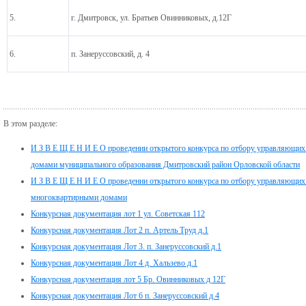
5.
г. Дмитровск, ул. Братьев Овинниковых, д.12Г
6.
п. Занеруссовский, д. 4
В этом разделе:
И З В Е Щ Е Н И Е О проведении открытого конкурса по отбору управляющих
домами муниципального образования Дмитровский район Орловской области
И З В Е Щ Е Н И Е О проведении открытого конкурса по отбору управляющих
многоквартирными домами
Конкурсная документация лот 1 ул. Советская 112
Конкурсная документация Лот 2 п. Артель Труд д.1
Конкурсная документация Лот 3. п. Занеруссовский д.1
Конкурсная документация Лот 4 д. Хальзево д.1
Конкурсная документация лот 5 Бр. Овинниковых д 12Г
Конкурсная документация Лот 6 п. Занеруссовский д.4