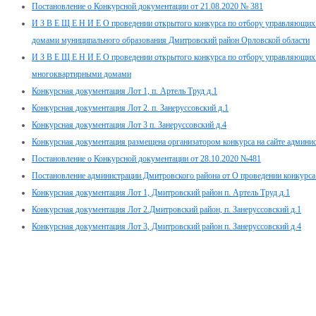
Постановление о Конкурсной документации от 21.08.2020 № 381
И З В Е Щ Е Н И Е О проведении открытого конкурса по отбору управляющих
домами муниципального образования Дмитровский район Орловской области
И З В Е Щ Е Н И Е О проведении открытого конкурса по отбору управляющих
многоквартирными домами
Конкурсная документация Лот 1, п. Артель Труд д.1
Конкурсная документация Лот 2. п. Занеруссовский д.1
Конкурсная документация Лот 3 п. Занеруссовский д.4
Конкурсная документация размещена организатором конкурса на сайте админис
Постановление о Конкурсной документации от 28.10.2020 №481
Постановление администрации Дмитровского района от О проведении конкурса
Конкурсная документация Лот 1, Дмитровский район п. Артель Труд д.1
Конкурсная документация Лот 2.Дмитровский район, п. Занеруссовский д.1
Конкурсная документация Лот 3, Дмитровский район п. Занеруссовский д.4